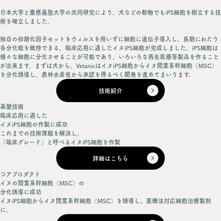
日本大学と慶應義塾大学の共同研究により、犬などの動物でもiPS細胞を樹立する技
術を確立しました。
独自の初期化因子セットをウィルスを用いずに細胞に遺伝子導入し、長期にわたり
多分化能を維持できる、臨床応用に適したイヌiPS細胞が完成しました。iPS細胞は
様々な細胞に分化させることが可能であり、いろいろな再生医療等製品を作ること
が出来ます。まずは犬から、VetanicはイヌiPS細胞からイヌ間葉系幹細胞（MSC）
を分化誘導し、農林水産省から承認を得るべく開発を進めてまいります。
技術紹介
基盤技術
臨床応用に適した
イヌiPS細胞の作製に成功
これまでの技術課題を解決し、
「臨床グレード」と呼べるイヌiPS細胞を作製
詳細はこちら
コアプロダクト
イヌの間葉系幹細胞（MSC）の
分化誘導に成功
イヌiPS細胞からイヌ間葉系幹細胞（MSC）を誘導し、薬機法対応細胞治療製剤
に。