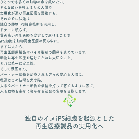
ひとつでも多くの動物の命を救いたい。
そんな願いを叶えるため人間で
実用化が進む再生医療を動物にも。
そのために私達は
独自の動物 iPS細胞技術を活用し、
ドナーに頼らず、
質の高い再生医療を安定して届けることで
iPS細胞を動物再生医療の真ん中に。
まずは犬から、
再生医療用製品やバイオ製剤の開発を進めています。
動物に再生医療を届けるために大切なこと。
それは第一に安全性。
そして獣医さん、
パートナー動物を治療される方々の安心も大切に。
私達はこの技術を犬や猫、
大事なパートナー動物を愛情を持って育てるように育て、
人も動物も幸せに暮らせる社会の実現を目指します。
独
自
の
イ
ヌ
i
P
S
細
胞
を
起
源
と
し
た
再
生
医
療
製
品
の
実
用
化
へ